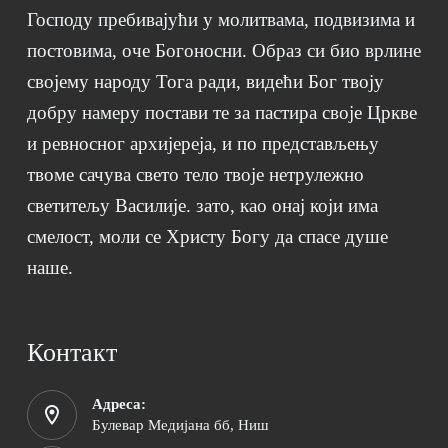
Господу пребивајући у молитвама, подвизима и
постовима, оче Богоносни. Образ си био врлине
својему народу Тога ради, видећи Бог твоју
добру намеру постави те за пастира своје Цркве
и ревносног архијереја, и по представљењу
твоме сачува свето тело твоје нетрулежно
светитељу Василије. зато, као онај који има
смелост, моли се Христу Богу да спасе душе
наше.
Контакт
Адреса:
Булевар Медијана бб, Ниш