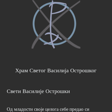
Храм Светог Василија Острошког
Свети Василије Острошки
Од младости своје целога себе предао си