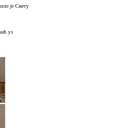
ило је Свету
вић уз