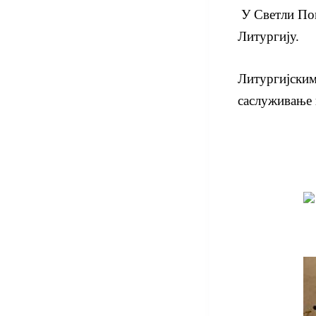
У Светли Пон
Литургију.
Литургијским
саслуживање 