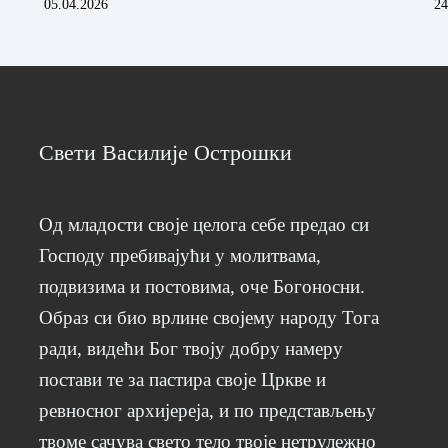
05.04.2026
24
Свети Василије Острошки
Од младости своје целога себе предао си
Господу пребивајући у молитвама,
подвизима и постовима, оче Богоносни.
Образ си био врлине својему народу Тога
ради, видећи Бог твоју добру намеру
постави те за пастира своје Цркве и
ревносног архијереја, и по представљењу
твоме сачува свето тело твоје нетрулежно