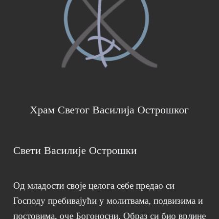
Храм Светог Василија Острошког
Свети Василије Острошки
Од младости своје целога себе предао си
Господу пребивајући у молитвама, подвизима и
постовима, оче Богоносни. Образ си био врлине