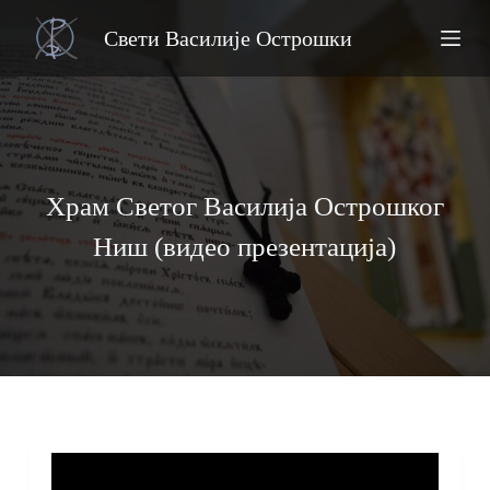
S
Свети Василије Острошки
k
i
p
t
o
Храм Светог Василија Острошког
c
Ниш (видео презентација)
o
n
t
e
n
t