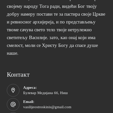
својему народу Тога ради, видећи Бог твоју
добру намеру постави те за пастира своје Цркве
и ревносног архијереја, и по представљењу
твоме сачува свето тело твоје нетрулежно
светитељу Василије. зато, као онај који има
смелост, моли се Христу Богу да спасе душе
наше.
Контакт
Адреса:
Булевар Медијана бб, Ниш
Email:
vasilijeostroskinis@gmail.com