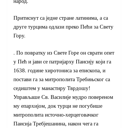
народ.
Притиснут са једне стране латинима, а са
друге турцима одлази преко Пећи за Свету
Гору.
. По повратку из Свете Горе он сврати опет
у Пећ и јави се патријарху Паисију који га
1638. године хиротониса за епископа, и
постави га за митрополита Требињског са
седиштем у манастиру Тврдошу!
Управљаше Св. Василије мудро повереном
му епархијом, док турци не погубише
митрополита источно-херцеговачког
Паисија Требјешанина, након чега га