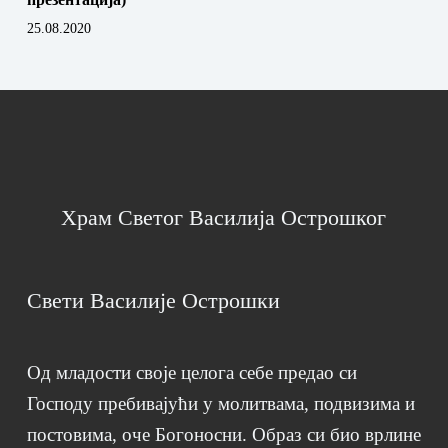
25.08.2020
Храм Светог Василија Острошког
Свети Василије Острошки
Од младости своје целога себе предао си
Господу пребивајући у молитвама, подвизима и
постовима, оче Богоносни. Образ си био врлине