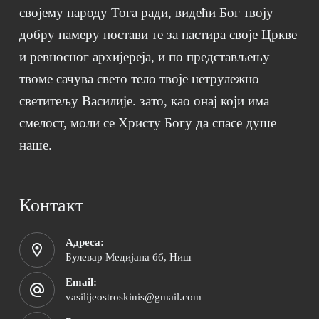
својему народу Тога ради, видећи Бог твоју
добру намеру постави те за пастира своје Цркве
и ревносног архијереја, и по представљењу
твоме сачува свето тело твоје нетрулежно
светитељу Василије. зато, као онај који има
смелост, моли се Христу Богу да спасе душе
наше.
Контакт
Адреса:
Булевар Медијана бб, Ниш
Email:
vasilijeostroskinis@gmail.com