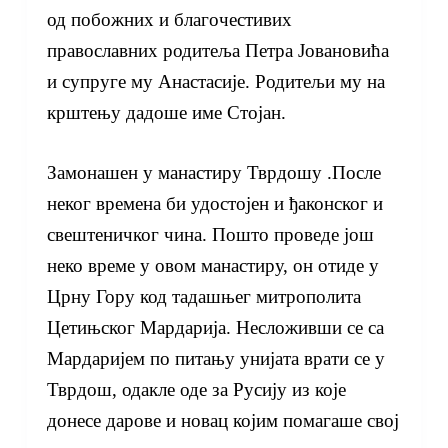
од побожних и благочестивих
православних родитеља Петра Јовановића
и супруге му Анастасије. Родитељи му на
крштењу дадоше име Стојан.
Замонашен у манастиру Тврдошу .После
неког времена би удостојен и ђаконског и
свештеничког чина. Пошто проведе још
неко време у овом манастиру, он отиде у
Црну Гору код тадашњег митрополита
Цетињског Мардарија. Несложивши се са
Мардаријем по питању унијата врати се у
Тврдош, одакле оде за Русију из које
донесе дарове и новац којим помагаше свој