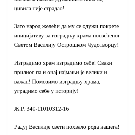
цивила није страдао!
Зато народ желећи да му се одужи покрете
иницијативу за изградњу храма посвећеног
Светом Василију Острошком Чудотворцу!
Изградимо храм изградимо себе! Сваки
прилиог па и онај најмањи је велики и
важан! Помозимо изградњу храма,
уградимо себе у историју!
Ж.Р. 340-11010312-16
Радуј Василије свети похвало рода нашега!