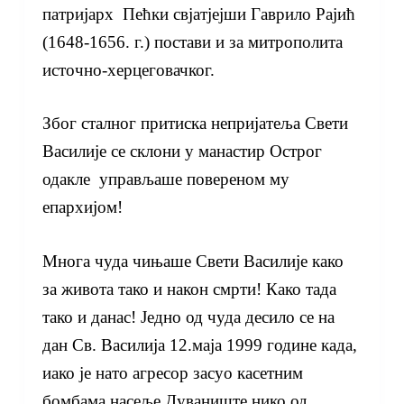
патријарх Пећки свјатјејши Гаврило Рајић
(1648-1656. г.) постави и за митрополита
источно-херцеговачког.
Због сталног притиска непријатеља Свети
Василије се склони у манастир Острог
одакле управљаше повереном му
епархијом!
Многа чуда чињаше Свети Василије како
за живота тако и након смрти! Како тада
тако и данас! Једно од чуда десило се на
дан Св. Василија 12.маја 1999 године када,
иако је нато агресор засуо касетним
бомбама насеље Дуваниште нико од