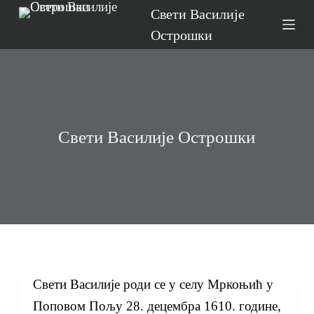
Свети Василије
S
Острошки
k
i
p
t
o
Свети Василије Острошки
c
o
n
t
e
n
t
Свети Василије роди се у селу Мркоњић у
Поповом Пољу 28. децембра 1610. године,