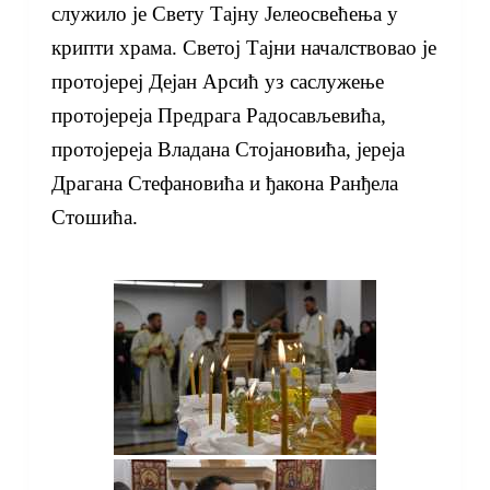
служило је Свету Тајну Јелеосвећења у
крипти храма. Светој Тајни началствовао је
протојереј Дејан Арсић уз саслужење
протојереја Предрага Радосављевића,
протојереја Владана Стојановића, јереја
Драгана Стефановића и ђакона Ранђела
Стошића.