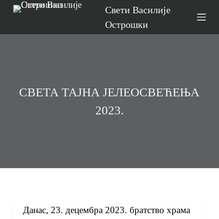
Свети Василије
S
Острошки
k
i
p
t
o
СВЕТА ТАЈНА ЈЕЛЕОСВЕЋЕЊА
c
2023.
o
n
t
e
n
t
Данас, 23. децембра 2023. братство храма