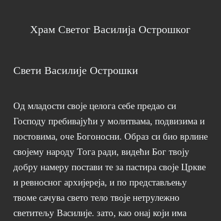
Храм Светог Василија Острошког
Свети Василије Острошки
Од младости своје целога себе предао си
Господу пребивајући у молитвама, подвизима и
постовима, оче Богоносни. Образ си био врлине
својему народу Тога ради, видећи Бог твоју
добру намеру постави те за пастира своје Цркве
и ревносног архијереја, и по представљењу
твоме сачува свето тело твоје нетрулежно
светитељу Василије. зато, као онај који има