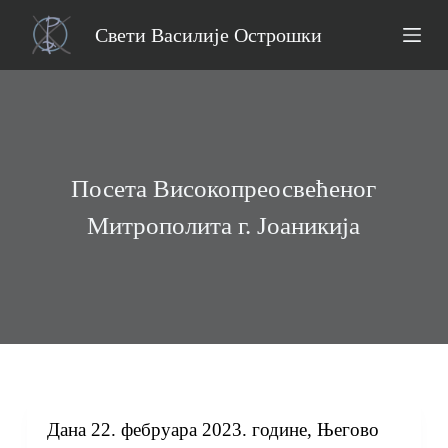
S
Свети Василије Острошки
k
i
p
t
o
Посета Високопреосвећеног
c
Митрополита г. Јоаникија
o
n
t
e
n
t
Дана 22. фебруара 2023. године, Његово