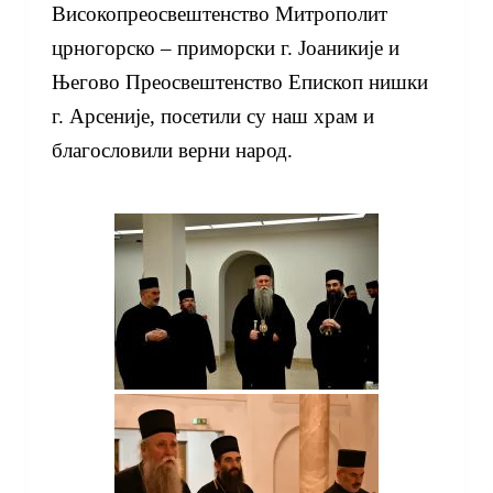
Високопреосвештенство Митрополит
црногорско – приморски г. Јоаникије и
Његово Преосвештенство Епископ нишки
г. Арсеније, посетили су наш храм и
благословили верни народ.