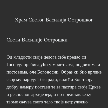
Храм Светог Василија Острошког
Свети Василије Острошки
Од младости своје целога себе предао си
Господу пребивајући у молитвама, подвизима и
постовима, оче Богоносни. Образ си био врлине
својему народу Тога ради, видећи Бог твоју
добру намеру постави те за пастира своје Цркве
и ревносног архијереја, и по представљењу
твоме сачува свето тело твоје нетрулежно